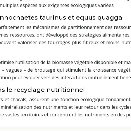
e multiples espèces aux exigences écologiques variées.
connochaetes taurinus et equus quagga
e parfaitement les mécanismes de partitionnement des ressou
es ressources, ont développé des stratégies alimentaires 
 peuvent valoriser des fourrages plus fibreux et moins nutri
timise l’utilisation de la biomasse végétale disponible et ma
« vagues » de broutage qui stimulent la croissance végétal
ion peut évoluer vers des interactions mutuellement béné
s le recyclage nutritionnel
s et chacals, assurent une fonction écologique fondament
eminéralisation des nutriments et leur retour dans les cycl
 de vastes territoires et concentrent les nutriments en des po