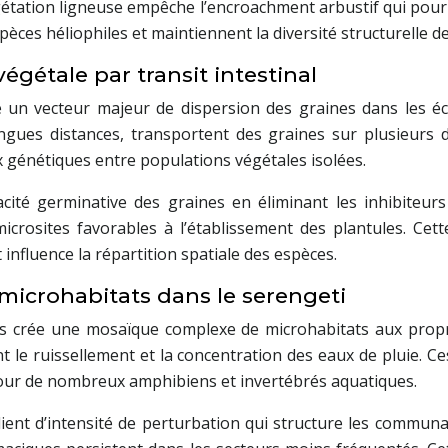
gétation ligneuse empêche l’encroachment arbustif qui pour
èces héliophiles et maintiennent la diversité structurelle de
égétale par transit intestinal
ue un vecteur majeur de dispersion des graines dans les é
ngues distances, transportent des graines sur plusieurs 
x génétiques entre populations végétales isolées.
cité germinative des graines en éliminant les inhibiteurs
icrosites favorables à l’établissement des plantules. Cett
t influence la répartition spatiale des espèces.
microhabitats dans le serengeti
es crée une mosaïque complexe de microhabitats aux prop
t le ruissellement et la concentration des eaux de pluie.
 pour de nombreux amphibiens et invertébrés aquatiques.
dient d’intensité de perturbation qui structure les communa