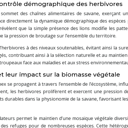
contrôle démographique des herbivores
u sommet des chaînes alimentaires de savane, exerçant un
nce directement la dynamique démographique des espèces p
évèlent que la simple présence des lions modifie les patt
ue la pression de broutage sur l’ensemble du territoire.
’herbivores à des niveaux soutenables, évitant ainsi la sure
gés, contribuant ainsi à la sélection naturelle et au maintie
s troupeaux face aux maladies et aux stress environnementau
 leur impact sur la biomasse végétale
ex se propagent à travers l’ensemble de l’écosystème, influ
nt, les herbivores prolifèrent et exercent une pression d
s durables dans la physionomie de la savane, favorisant l
dateurs permet le maintien d’une mosaïque végétale divers
t des refuges pour de nombreuses espèces. Cette hétérogén